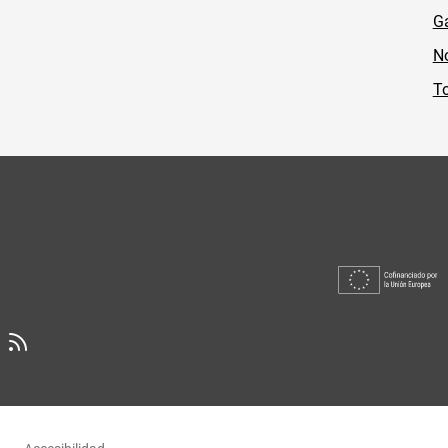
Ga
No
To