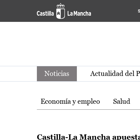
Noticias de la región de Ca
Pasar al contenido principal
Noticias
Actualidad del 
Temas
Economía y empleo
Salud
Castilla-La Mancha apuest