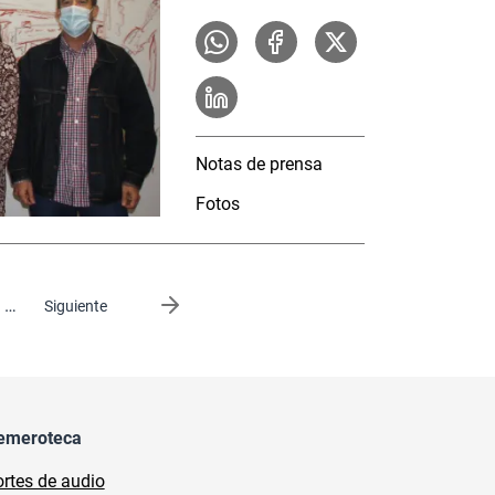
Notas de prensa
Fotos
…
Siguiente página
Siguiente
emeroteca
rtes de audio