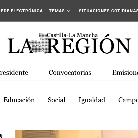
stilla-La Mancha
SEDE ELECTRÓNICA
TEMAS
SITUACIONES COTIDIANA
Presidente
Convocatorias
Emisione
Educación
Social
Igualdad
Camp
a