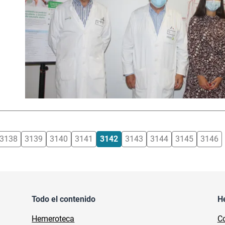
3138
3139
3140
3141
3142
3143
3144
3145
3146
Todo el contenido
H
Hemeroteca
Co