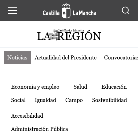
Noticias de la región de Castilla-L
Pasar al contenido principal
Noticias
Actualidad del Presidente
Convocatoria
Temas
Economía y empleo
Salud
Educación
Social
Igualdad
Campo
Sostenibilidad
Accesibilidad
Administración Pública