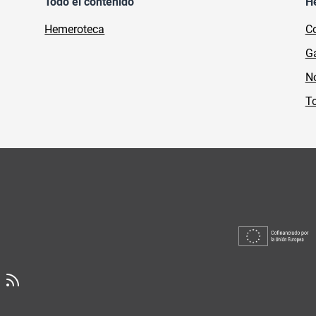
Todo el contenido
H
Hemeroteca
Co
Ga
No
To