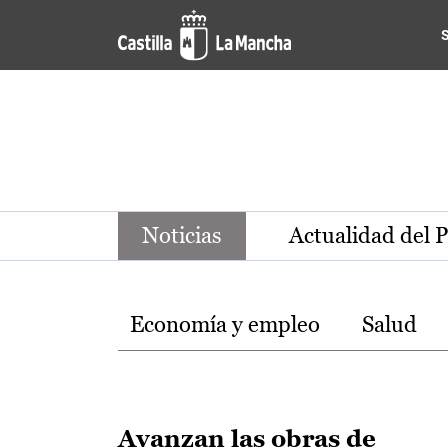
Noticias de la región de Ca
Pasar al contenido principal
Noticias
Actualidad del 
Temas
Economía y empleo
Salud
Avanzan las obras de