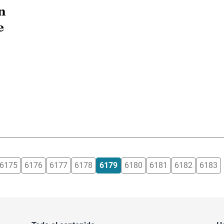
n
e
6175
6176
6177
6178
6179
6180
6181
6182
6183