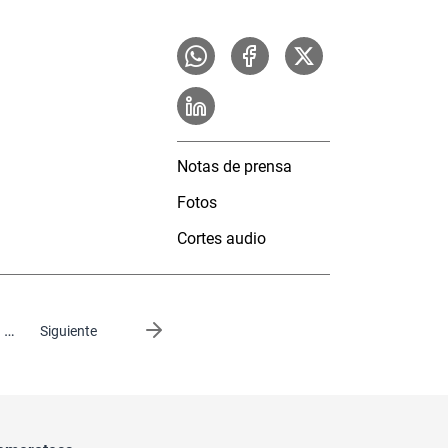
Notas de prensa
Fotos
Cortes audio
…
Siguiente página
Siguiente