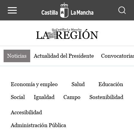
Noticias de la región de Castilla-L
Pasar al contenido principal
Noticias
Actualidad del Presidente
Convocatoria
Temas
Economía y empleo
Salud
Educación
Social
Igualdad
Campo
Sostenibilidad
Accesibilidad
Administración Pública