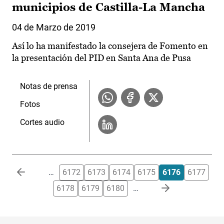
municipios de Castilla-La Mancha
04 de Marzo de 2019
Así lo ha manifestado la consejera de Fomento en
la presentación del PID en Santa Ana de Pusa
Notas de prensa
Fotos
Cortes audio
Paginación
…
6172
6173
6174
6175
6176
6177
6178
6179
6180
…