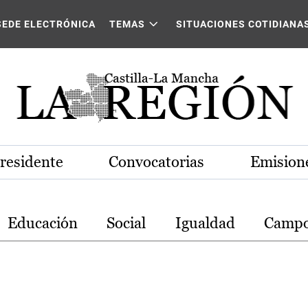
stilla-La Mancha
SEDE ELECTRÓNICA
TEMAS
SITUACIONES COTIDIANA
Presidente
Convocatorias
Emisione
Educación
Social
Igualdad
Camp