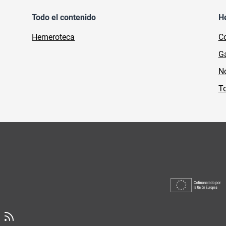
Todo el contenido
H
Hemeroteca
Co
Ga
No
To