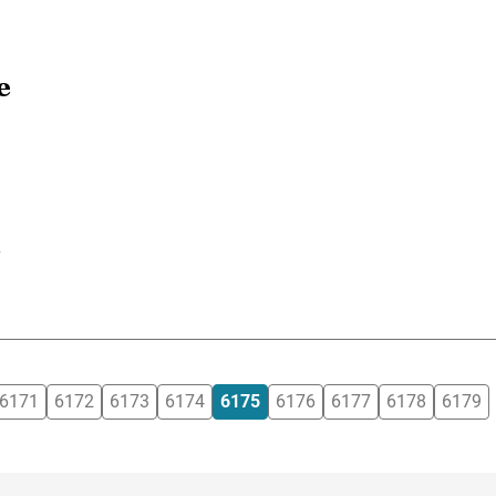
e
n
6171
6172
6173
6174
6175
6176
6177
6178
6179