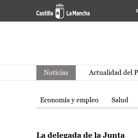
Noticias de la región de Ca
Pasar al contenido principal
Noticias
Actualidad del 
Temas
Economía y empleo
Salud
La delegada de la Junta