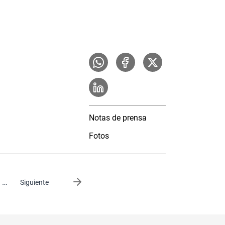
Notas de prensa
Fotos
…
Siguiente página
Siguiente