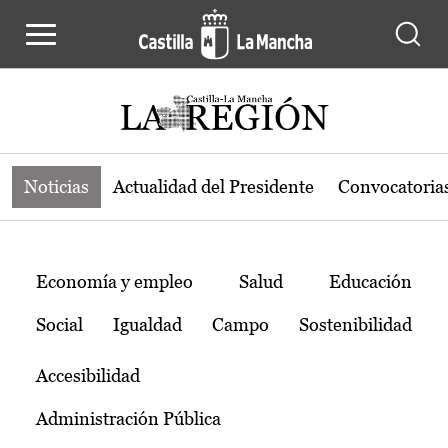
Noticias de la región de Castilla-L
Pasar al contenido principal
Noticias
Actualidad del Presidente
Convocatoria
Temas
Economía y empleo
Salud
Educación
Social
Igualdad
Campo
Sostenibilidad
Accesibilidad
Administración Pública