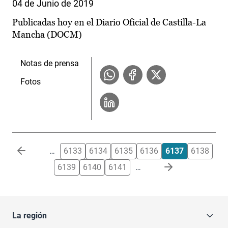
04 de Junio de 2019
Publicadas hoy en el Diario Oficial de Castilla-La
Mancha (DOCM)
Notas de prensa
Fotos
Paginación
…
6133
6134
6135
6136
6137
6138
6139
6140
6141
…
La región