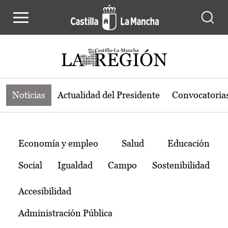
Noticias de la región de Castilla-L
Pasar al contenido principal
Noticias
Actualidad del Presidente
Convocatoria
Temas
Economía y empleo
Salud
Educación
Social
Igualdad
Campo
Sostenibilidad
Accesibilidad
Administración Pública