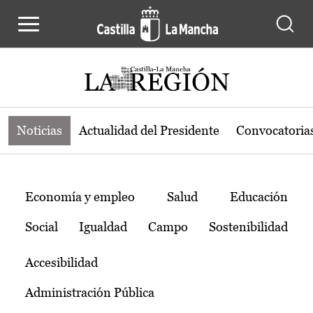
Noticias de la región de Castilla-L
Pasar al contenido principal
Noticias
Actualidad del Presidente
Convocatoria
Temas
Economía y empleo
Salud
Educación
Social
Igualdad
Campo
Sostenibilidad
Accesibilidad
Administración Pública