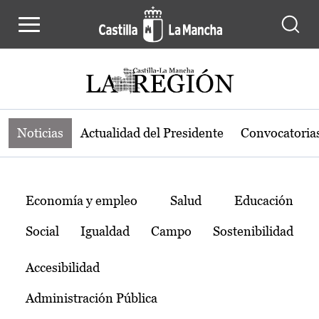
Noticias de la región de Castilla-L
Pasar al contenido principal
Noticias
Actualidad del Presidente
Convocatoria
Temas
Economía y empleo
Salud
Educación
Social
Igualdad
Campo
Sostenibilidad
Accesibilidad
Administración Pública