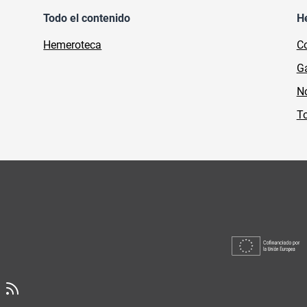
Todo el contenido
H
Hemeroteca
Co
Ga
No
To