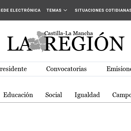
stilla-La Mancha
SEDE ELECTRÓNICA
TEMAS
SITUACIONES COTIDIANA
Presidente
Convocatorias
Emisione
Educación
Social
Igualdad
Camp