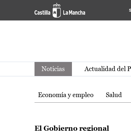
Noticias de la región de Ca
Pasar al contenido principal
Noticias
Actualidad del 
Temas
Economía y empleo
Salud
El Gobierno regional