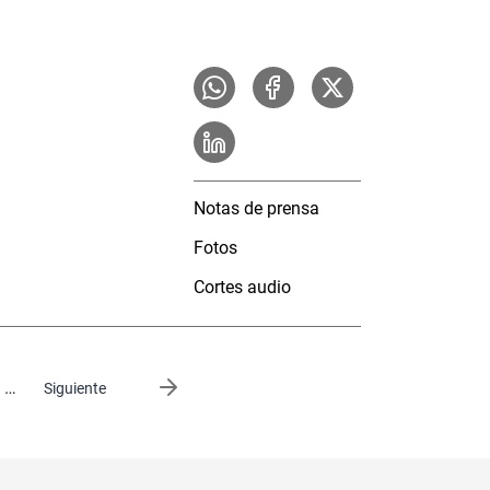
Notas de prensa
Fotos
Cortes audio
…
Siguiente página
Siguiente