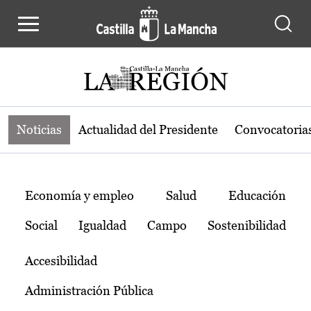
Noticias de la región de Castilla-L
Pasar al contenido principal
Noticias
Actualidad del Presidente
Convocatoria
Temas
Economía y empleo
Salud
Educación
Social
Igualdad
Campo
Sostenibilidad
Accesibilidad
Administración Pública