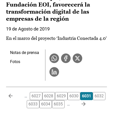
Fundación EOI, favorecerá la
transformación digital de las
empresas de la región
19 de Agosto de 2019
En el marco del proyecto ‘Industria Conectada 4.0’
Notas de prensa
Fotos
Paginación
…
6027
6028
6029
6030
6031
6032
6033
6034
6035
…