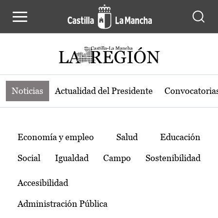
Noticias de la región de Castilla-L
Pasar al contenido principal
Noticias
Actualidad del Presidente
Convocatoria
Temas
Economía y empleo
Salud
Educación
Social
Igualdad
Campo
Sostenibilidad
Accesibilidad
Administración Pública