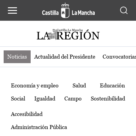
Noticias de la región de Castilla-L
Pasar al contenido principal
Noticias
Actualidad del Presidente
Convocatoria
Temas
Economía y empleo
Salud
Educación
Social
Igualdad
Campo
Sostenibilidad
Accesibilidad
Administración Pública