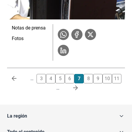
Notas de prensa
Fotos
Paginación
…
3
4
5
6
7
8
9
10
11
…
La región
Todo el contenido