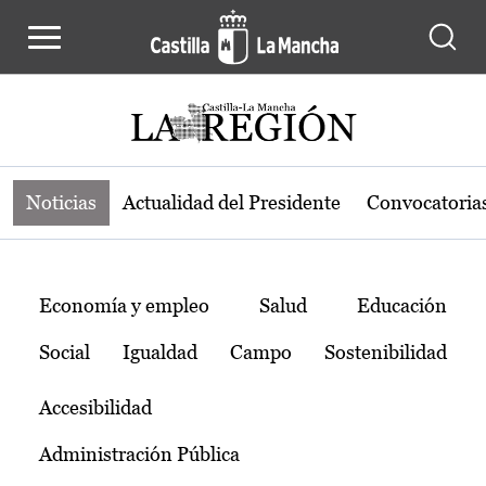
Noticias de la región de Castilla-L
Pasar al contenido principal
Noticias
Actualidad del Presidente
Convocatoria
Temas
Economía y empleo
Salud
Educación
Social
Igualdad
Campo
Sostenibilidad
Accesibilidad
Administración Pública