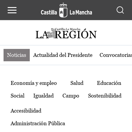
Noticias de la región de Castilla-L
Pasar al contenido principal
Noticias
Actualidad del Presidente
Convocatoria
Temas
Economía y empleo
Salud
Educación
Social
Igualdad
Campo
Sostenibilidad
Accesibilidad
Administración Pública