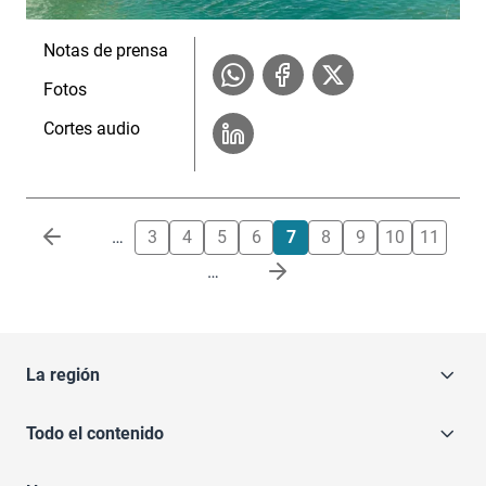
Notas de prensa
Fotos
Cortes audio
Paginación
…
3
4
5
6
7
8
9
10
11
…
La región
Todo el contenido