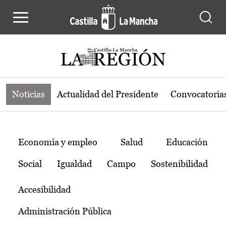
Noticias de la región de Castilla-L
Pasar al contenido principal
Noticias
Actualidad del Presidente
Convocatoria
Temas
Economía y empleo
Salud
Educación
Social
Igualdad
Campo
Sostenibilidad
Accesibilidad
Administración Pública