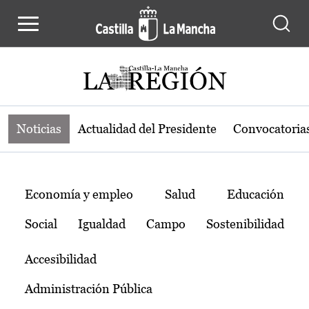
Noticias de la región de Castilla-L
Pasar al contenido principal
Noticias
Actualidad del Presidente
Convocatoria
Temas
Economía y empleo
Salud
Educación
Social
Igualdad
Campo
Sostenibilidad
Accesibilidad
Administración Pública