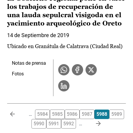
los trabajos de recuperación de
una lauda sepulcral visigoda en el
yacimiento arqueológico de Oreto
14 de Septiembre de 2019
Ubicado en Granátula de Calatrava (Ciudad Real)
Notas de prensa
Fotos
Paginación
…
5984
5985
5986
5987
5988
5989
5990
5991
5992
…