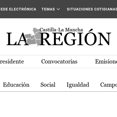
stilla-La Mancha
SEDE ELECTRÓNICA
TEMAS
SITUACIONES COTIDIANA
Presidente
Convocatorias
Emisione
Educación
Social
Igualdad
Camp