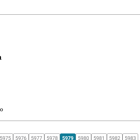
a
do
5975
5976
5977
5978
5979
5980
5981
5982
5983