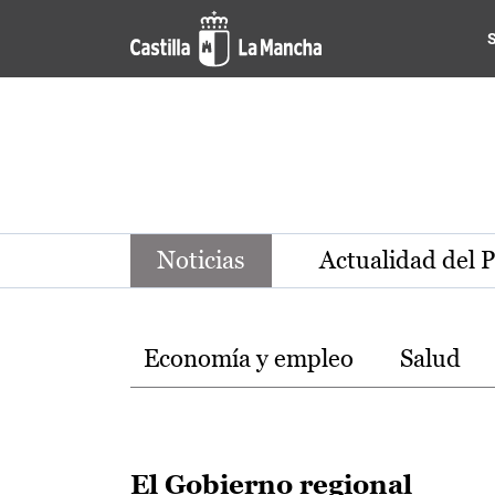
Noticias de la región de Ca
Pasar al contenido principal
Noticias
Actualidad del 
Temas
Economía y empleo
Salud
El Gobierno regional