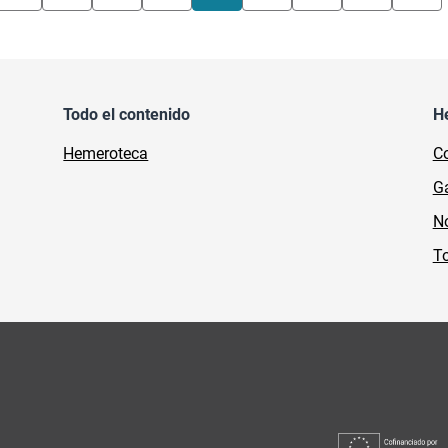
Todo el contenido
H
Hemeroteca
Co
Ga
No
To