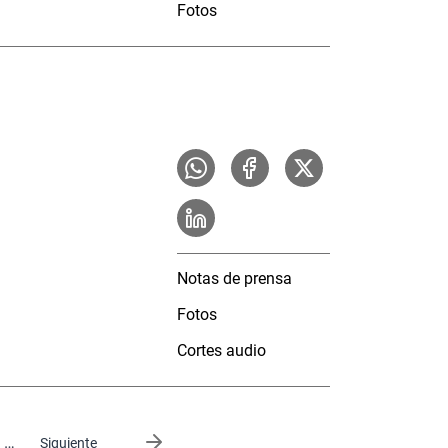
Fotos
Notas de prensa
Fotos
Cortes audio
…
Siguiente página
Siguiente