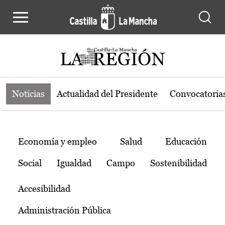
Noticias de la región de Castilla-L
Pasar al contenido principal
Noticias
Actualidad del Presidente
Convocatoria
Temas
Economía y empleo
Salud
Educación
Social
Igualdad
Campo
Sostenibilidad
Accesibilidad
Administración Pública