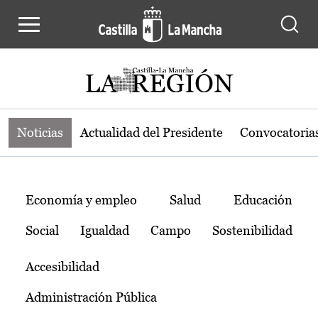
Noticias de la región de Castilla-L
Pasar al contenido principal
Noticias
Actualidad del Presidente
Convocatoria
Temas
Economía y empleo
Salud
Educación
Social
Igualdad
Campo
Sostenibilidad
Accesibilidad
Administración Pública