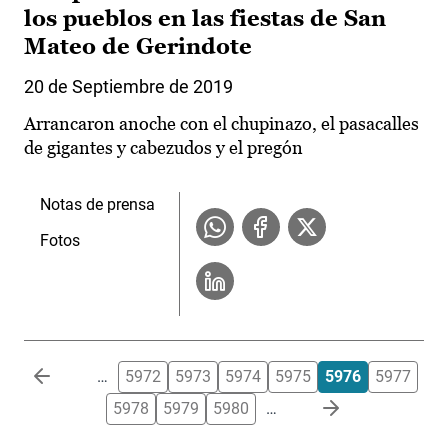
los pueblos en las fiestas de San
Mateo de Gerindote
20 de Septiembre de 2019
Arrancaron anoche con el chupinazo, el pasacalles
de gigantes y cabezudos y el pregón
Notas de prensa
Fotos
Paginación
…
5972
5973
5974
5975
5976
5977
5978
5979
5980
…