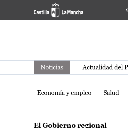
Noticias de la región de Ca
Pasar al contenido principal
Noticias
Actualidad del 
Temas
Economía y empleo
Salud
El Gobierno regional