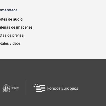
emeroteca
rtes de audio
lerías de imágenes
tas de prensa
tales vídeos