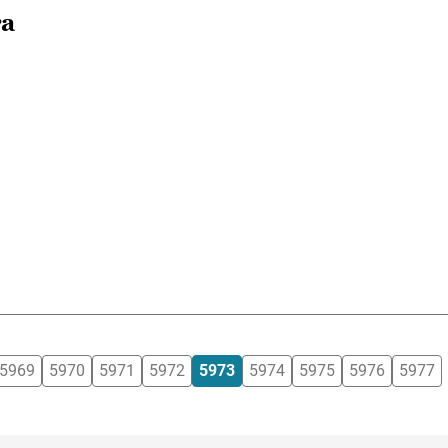
ra
5969
5970
5971
5972
5973
5974
5975
5976
5977