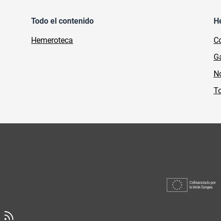
Todo el contenido
H
Hemeroteca
Co
Ga
No
To