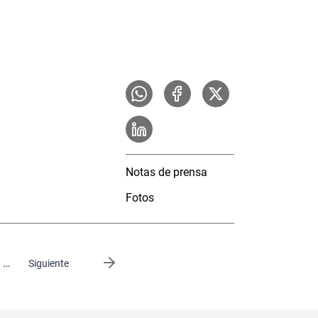
Notas de prensa
Fotos
…
Siguiente página
Siguiente