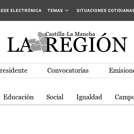
stilla-La Mancha
SEDE ELECTRÓNICA
TEMAS
SITUACIONES COTIDIANA
Presidente
Convocatorias
Emisione
Educación
Social
Igualdad
Camp