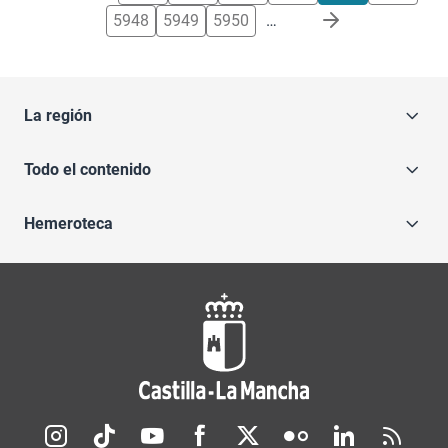
5948
5949
5950
…
La región
Todo el contenido
Hemeroteca
Redes sociales JCCM