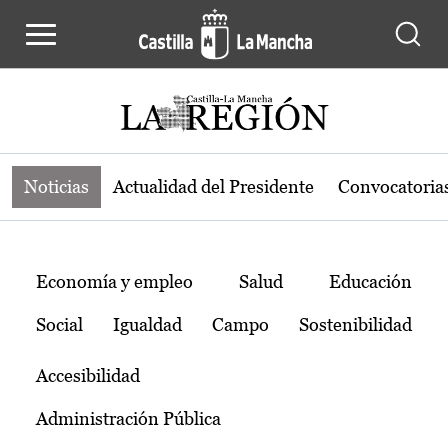
Noticias de la región de Castilla-L
Pasar al contenido principal
Noticias
Actualidad del Presidente
Convocatoria
Temas
Economía y empleo
Salud
Educación
Social
Igualdad
Campo
Sostenibilidad
Accesibilidad
Administración Pública