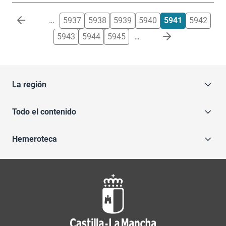
Paginación
…
5937
5938
5939
5940
5941
5942
5943
5944
5945
…
La región
Todo el contenido
Hemeroteca