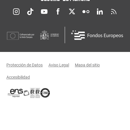
Redes sociales JCCM
Menú legal
Protección de Datos
Aviso Legal
Mapa del sitio
Accesibilidad
Certificaciones oficiales del Gobierno de Castilla-La Mancha