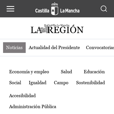
Noticias de la región de Castilla-L
Pasar al contenido principal
Noticias
Actualidad del Presidente
Convocatoria
Temas
Economía y empleo
Salud
Educación
Social
Igualdad
Campo
Sostenibilidad
Accesibilidad
Administración Pública