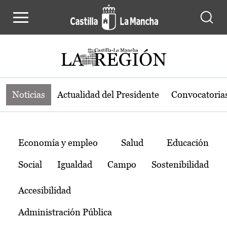
Noticias de la región de Castilla-L
Pasar al contenido principal
Noticias
Actualidad del Presidente
Convocatoria
Temas
Economía y empleo
Salud
Educación
Social
Igualdad
Campo
Sostenibilidad
Accesibilidad
Administración Pública