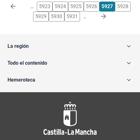
Paginación
…
5923
5924
5925
5926
5927
5928
5929
5930
5931
…
La región
Todo el contenido
Hemeroteca