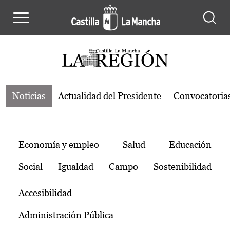
Noticias de la región de Castilla-L
Pasar al contenido principal
Noticias
Actualidad del Presidente
Convocatoria
Temas
Economía y empleo
Salud
Educación
Social
Igualdad
Campo
Sostenibilidad
Accesibilidad
Administración Pública