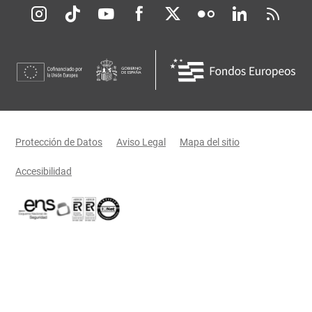
Redes sociales JCCM
Menú legal
Protección de Datos
Aviso Legal
Mapa del sitio
Accesibilidad
Certificaciones oficiales del Gobierno de Castilla-La Mancha