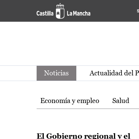
Noticias de la región de Ca
Pasar al contenido principal
Noticias
Actualidad del 
Temas
Economía y empleo
Salud
El Gobierno regional y el