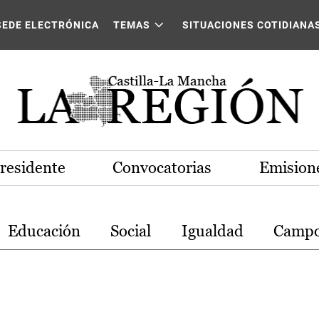
stilla-La Mancha
SEDE ELECTRÓNICA
TEMAS
SITUACIONES COTIDIANA
Presidente
Convocatorias
Emisione
Educación
Social
Igualdad
Camp