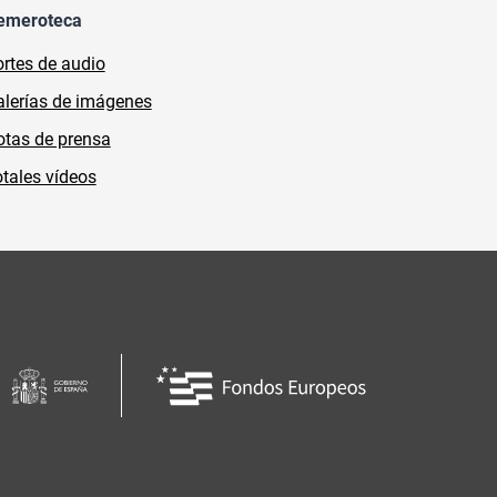
emeroteca
rtes de audio
lerías de imágenes
tas de prensa
tales vídeos