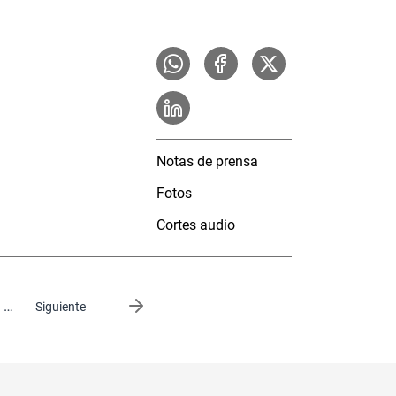
Notas de prensa
Fotos
Cortes audio
…
Siguiente página
Siguiente