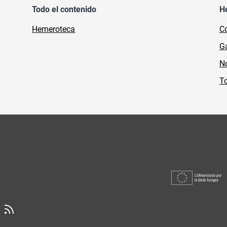
Todo el contenido
H
Hemeroteca
Co
Ga
No
To