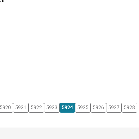
n
5920
5921
5922
5923
5924
5925
5926
5927
5928