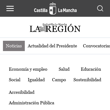
Noticias de la región de Castilla-L
Pasar al contenido principal
Noticias
Actualidad del Presidente
Convocatoria
Temas
Economía y empleo
Salud
Educación
Social
Igualdad
Campo
Sostenibilidad
Accesibilidad
Administración Pública