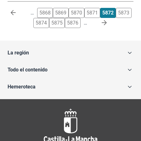
Paginación
…
5868
5869
5870
5871
5872
5873
5874
5875
5876
…
La región
Todo el contenido
Hemeroteca