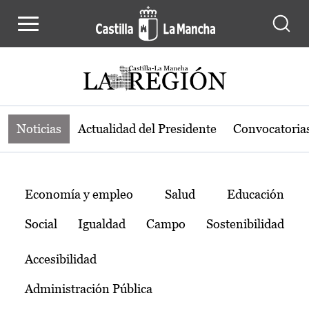
Noticias de la región de Castilla-L
Pasar al contenido principal
Noticias
Actualidad del Presidente
Convocatoria
Temas
Economía y empleo
Salud
Educación
Social
Igualdad
Campo
Sostenibilidad
Accesibilidad
Administración Pública