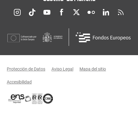
Redes sociales JCCM
Menú legal
Protección de Datos
Aviso Legal
Mapa del sitio
Accesibilidad
Certificaciones oficiales del Gobierno de Castilla-La Mancha