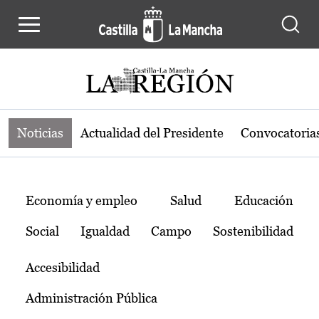
Noticias de la región de Castilla-L
Pasar al contenido principal
Noticias
Actualidad del Presidente
Convocatoria
Temas
Economía y empleo
Salud
Educación
Social
Igualdad
Campo
Sostenibilidad
Accesibilidad
Administración Pública