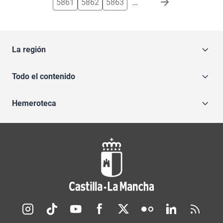
5861
5862
5863
…
La región
Todo el contenido
Hemeroteca
Redes sociales JCCM