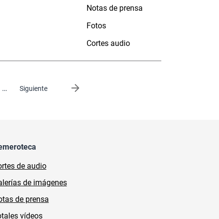
Notas de prensa
Fotos
Cortes audio
…
Siguiente página
Siguiente
emeroteca
rtes de audio
lerías de imágenes
tas de prensa
tales vídeos