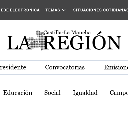
stilla-La Mancha
SEDE ELECTRÓNICA
TEMAS
SITUACIONES COTIDIANA
Presidente
Convocatorias
Emisione
Educación
Social
Igualdad
Camp