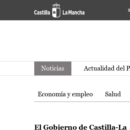
Noticias de la región de Ca
Pasar al contenido principal
Noticias
Actualidad del 
Temas
Economía y empleo
Salud
El Gobierno de Castilla-La