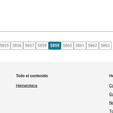
5855
5856
5857
5858
5859
5860
5861
5862
5863
Todo el contenido
H
Hemeroteca
Co
Ga
No
To