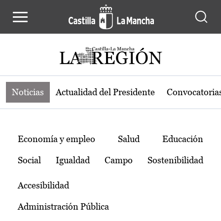
Noticias de la región de Castilla-L
Pasar al contenido principal
Noticias
Actualidad del Presidente
Convocatoria
Temas
Economía y empleo
Salud
Educación
Social
Igualdad
Campo
Sostenibilidad
Accesibilidad
Administración Pública