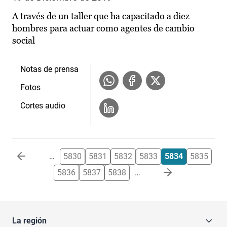
A través de un taller que ha capacitado a diez
hombres para actuar como agentes de cambio
social
Notas de prensa
Fotos
Cortes audio
Paginación
…
5830
5831
5832
5833
5834
5835
5836
5837
5838
…
La región