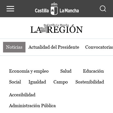
Noticias de la región de Castilla-L
Pasar al contenido principal
Noticias
Actualidad del Presidente
Convocatoria
Temas
Economía y empleo
Salud
Educación
Social
Igualdad
Campo
Sostenibilidad
Accesibilidad
Administración Pública