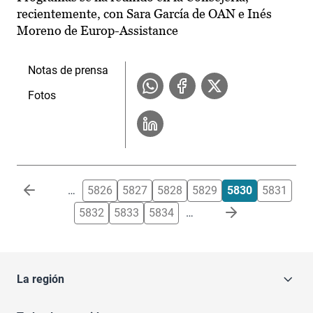
recientemente, con Sara García de OAN e Inés
Moreno de Europ-Assistance
Notas de prensa
Fotos
Paginación
…
5826
5827
5828
5829
5830
5831
5832
5833
5834
…
La región