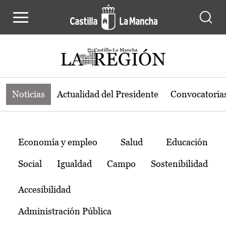
Noticias de la región de Castilla-L
Pasar al contenido principal
Noticias
Actualidad del Presidente
Convocatoria
Temas
Economía y empleo
Salud
Educación
Social
Igualdad
Campo
Sostenibilidad
Accesibilidad
Administración Pública