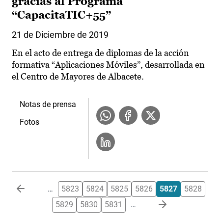
gracias al Programa
“CapacitaTIC+55”
21 de Diciembre de 2019
En el acto de entrega de diplomas de la acción
formativa “Aplicaciones Móviles”, desarrollada en
el Centro de Mayores de Albacete.
Notas de prensa
Fotos
Paginación
…
5823
5824
5825
5826
5827
5828
5829
5830
5831
…