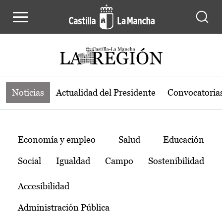
Noticias de la región de Castilla-L
Pasar al contenido principal
Noticias
Actualidad del Presidente
Convocatoria
Temas
Economía y empleo
Salud
Educación
Social
Igualdad
Campo
Sostenibilidad
Accesibilidad
Administración Pública