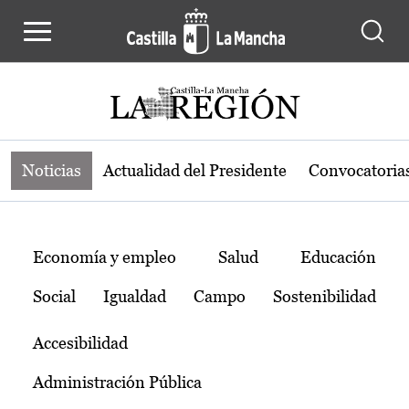
Noticias de la región de Castilla-L
Pasar al contenido principal
Noticias
Actualidad del Presidente
Convocatoria
Temas
Economía y empleo
Salud
Educación
Social
Igualdad
Campo
Sostenibilidad
Accesibilidad
Administración Pública