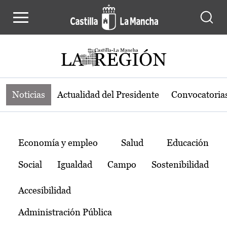
Noticias de la región de Castilla-L
Pasar al contenido principal
Noticias
Actualidad del Presidente
Convocatoria
Temas
Economía y empleo
Salud
Educación
Social
Igualdad
Campo
Sostenibilidad
Accesibilidad
Administración Pública