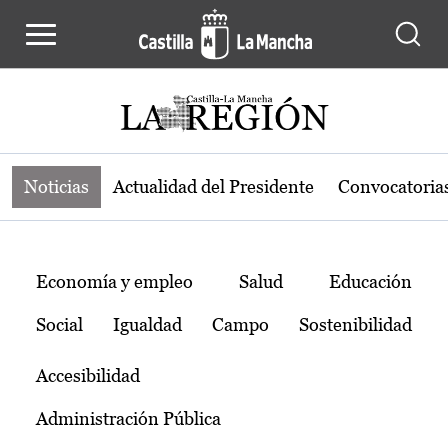
Noticias de la región de Castilla-L
Pasar al contenido principal
Noticias
Actualidad del Presidente
Convocatoria
Temas
Economía y empleo
Salud
Educación
Social
Igualdad
Campo
Sostenibilidad
Accesibilidad
Administración Pública