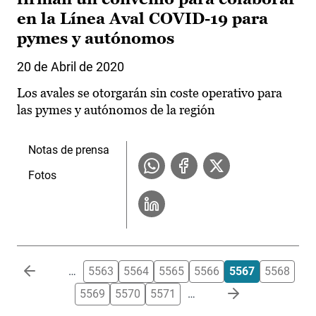
en la Línea Aval COVID-19 para
pymes y autónomos
20 de Abril de 2020
Los avales se otorgarán sin coste operativo para
las pymes y autónomos de la región
Notas de prensa
Fotos
Paginación
…
5563
5564
5565
5566
5567
5568
5569
5570
5571
…