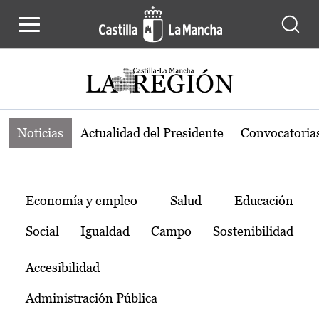
Noticias de la región de Castilla-L
Pasar al contenido principal
Noticias
Actualidad del Presidente
Convocatoria
Temas
Economía y empleo
Salud
Educación
Social
Igualdad
Campo
Sostenibilidad
Accesibilidad
Administración Pública