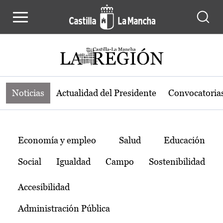
Noticias de la región de Castilla-L
Pasar al contenido principal
Noticias
Actualidad del Presidente
Convocatoria
Temas
Economía y empleo
Salud
Educación
Social
Igualdad
Campo
Sostenibilidad
Accesibilidad
Administración Pública