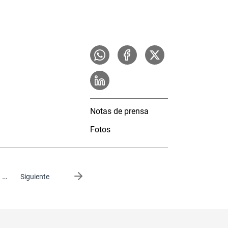
Notas de prensa
Fotos
…
Siguiente página
Siguiente