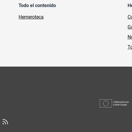
Todo el contenido
H
Hemeroteca
Co
Ga
No
To