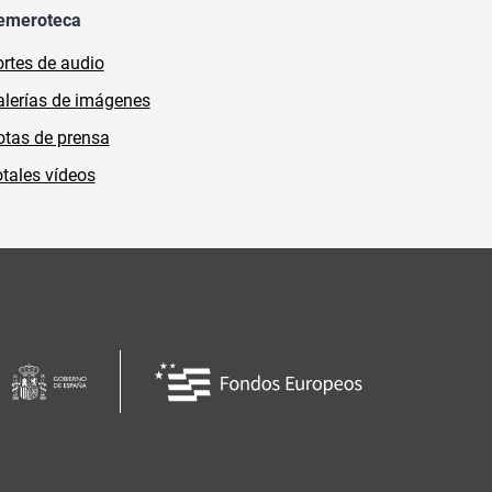
emeroteca
rtes de audio
lerías de imágenes
tas de prensa
tales vídeos