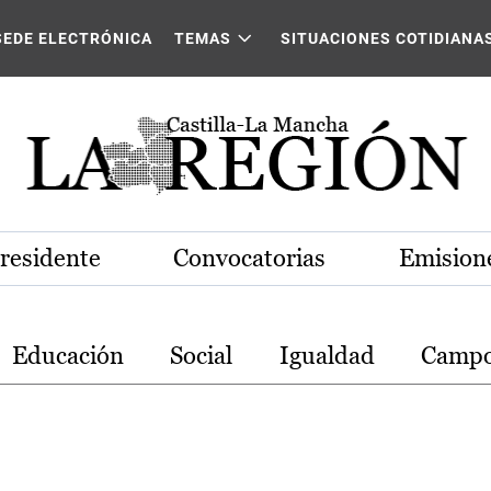
stilla-La Mancha
SEDE ELECTRÓNICA
TEMAS
SITUACIONES COTIDIANA
Presidente
Convocatorias
Emisione
Educación
Social
Igualdad
Camp