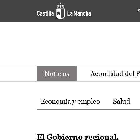
Noticias de la región de Ca
Pasar al contenido principal
Noticias
Actualidad del 
Temas
Economía y empleo
Salud
El Gobierno regional,