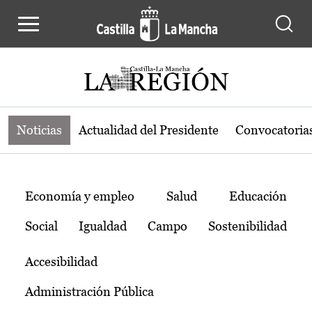
Noticias de la región de Castilla-L
Pasar al contenido principal
Noticias
Actualidad del Presidente
Convocatoria
Temas
Economía y empleo
Salud
Educación
Social
Igualdad
Campo
Sostenibilidad
Accesibilidad
Administración Pública