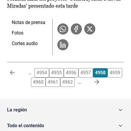
Miradas’ presentado esta tarde
Notas de prensa
Fotos
Cortes audio
Paginación
…
4954
4955
4956
4957
4958
4959
4960
4961
4962
…
La región
Todo el contenido