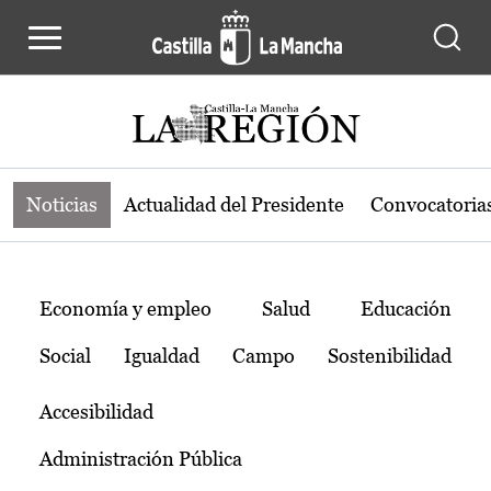
Noticias de la región de Castilla-L
Pasar al contenido principal
Noticias
Actualidad del Presidente
Convocatoria
Temas
Economía y empleo
Salud
Educación
Social
Igualdad
Campo
Sostenibilidad
Accesibilidad
Administración Pública