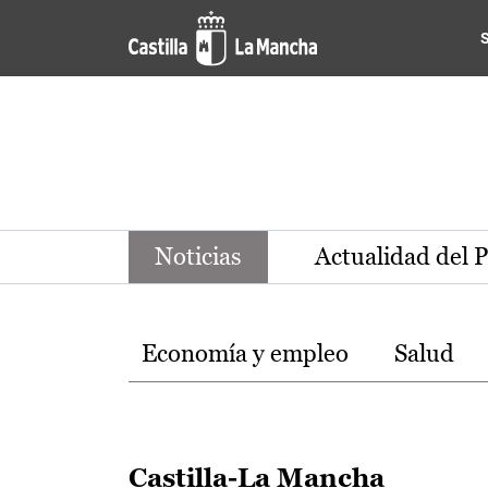
Noticias de la región de Ca
Pasar al contenido principal
Noticias
Actualidad del 
Temas
Economía y empleo
Salud
Castilla-La Mancha