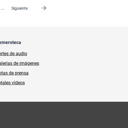
…
Siguiente página
Siguiente
emeroteca
rtes de audio
lerías de imágenes
tas de prensa
tales vídeos