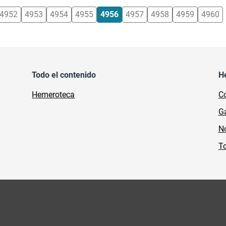
4952
4953
4954
4955
4956
4957
4958
4959
4960
Todo el contenido
H
Hemeroteca
Co
Ga
No
To