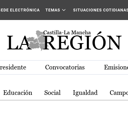
stilla-La Mancha
SEDE ELECTRÓNICA
TEMAS
SITUACIONES COTIDIANA
Presidente
Convocatorias
Emisione
Educación
Social
Igualdad
Camp