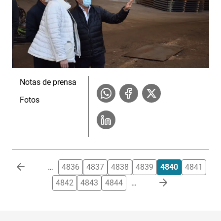
Notas de prensa
Fotos
Paginación
…
4836
4837
4838
4839
4840
4841
4842
4843
4844
…