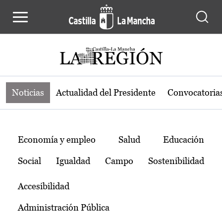
Noticias de la región de Castilla-L
Pasar al contenido principal
Noticias
Actualidad del Presidente
Convocatoria
Temas
Economía y empleo
Salud
Educación
Social
Igualdad
Campo
Sostenibilidad
Accesibilidad
Administración Pública