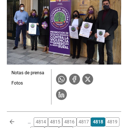
Notas de prensa
Fotos
Paginación
…
4814
4815
4816
4817
4818
4819