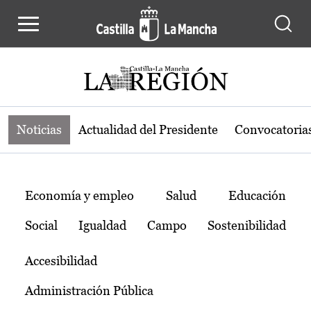
Noticias de la región de Castilla-L
Pasar al contenido principal
Noticias
Actualidad del Presidente
Convocatoria
Temas
Economía y empleo
Salud
Educación
Social
Igualdad
Campo
Sostenibilidad
Accesibilidad
Administración Pública