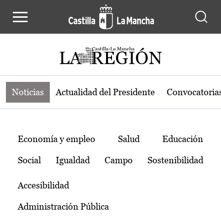
Noticias de la región de Castilla-L
Pasar al contenido principal
Noticias
Actualidad del Presidente
Convocatoria
Temas
Economía y empleo
Salud
Educación
Social
Igualdad
Campo
Sostenibilidad
Accesibilidad
Administración Pública