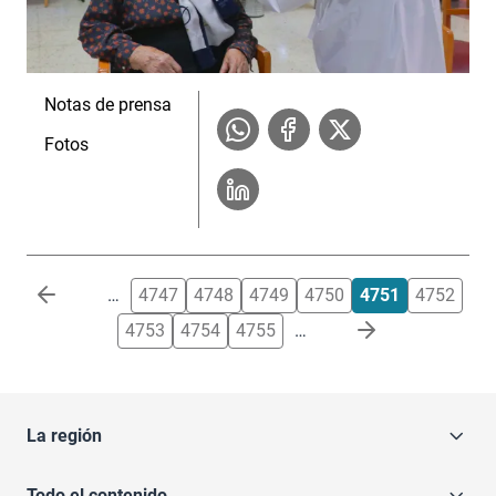
Notas de prensa
Fotos
Paginación
…
4747
4748
4749
4750
4751
4752
4753
4754
4755
…
La región
Todo el contenido