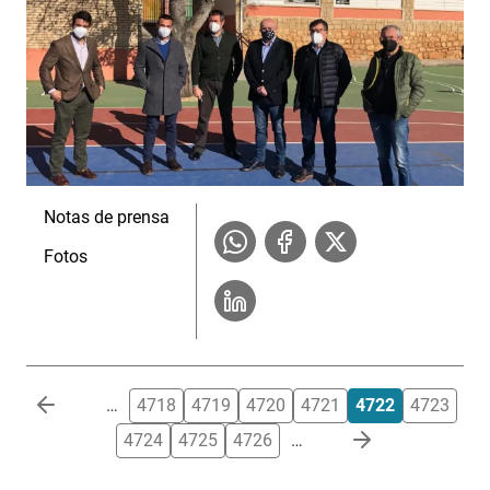
Notas de prensa
Fotos
Paginación
…
4718
4719
4720
4721
4722
4723
4724
4725
4726
…