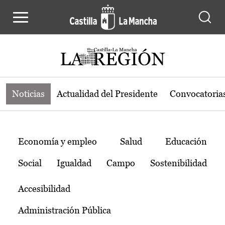
Noticias de la región de Castilla-L
Pasar al contenido principal
Noticias
Actualidad del Presidente
Convocatoria
Temas
Economía y empleo
Salud
Educación
Social
Igualdad
Campo
Sostenibilidad
Accesibilidad
Administración Pública