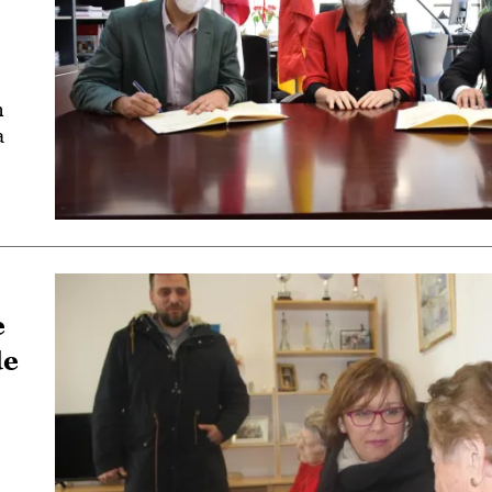
n
a
e
de