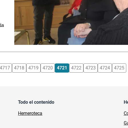
ia
4717
4718
4719
4720
4721
4722
4723
4724
4725
Todo el contenido
H
Hemeroteca
Co
Ga