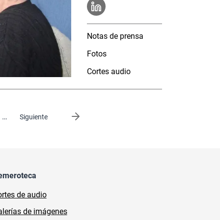
Notas de prensa
Fotos
Cortes audio
…
Siguiente página
Siguiente
emeroteca
rtes de audio
lerías de imágenes