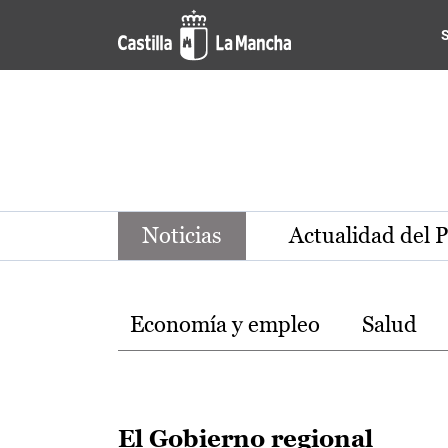
Noticias de la región de Ca
Pasar al contenido principal
Noticias
Actualidad del 
Temas
Economía y empleo
Salud
El Gobierno regional