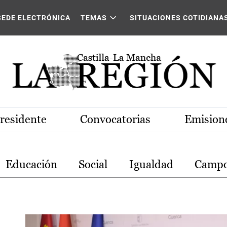
stilla-La Mancha
SEDE ELECTRÓNICA
TEMAS
SITUACIONES COTIDIANA
Presidente
Convocatorias
Emisione
Educación
Social
Igualdad
Camp