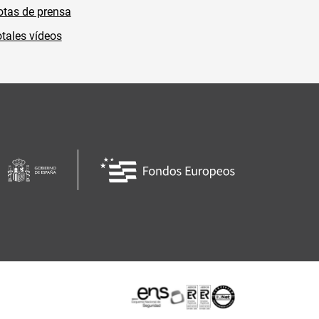
tas de prensa
tales vídeos
Certificaciones o