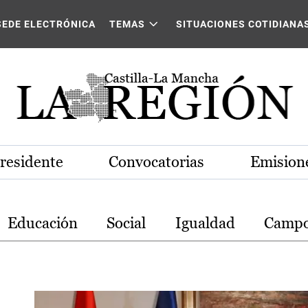
stilla-La Mancha
SEDE ELECTRÓNICA
TEMAS
SITUACIONES COTIDIANA
Presidente
Convocatorias
Emisione
Educación
Social
Igualdad
Camp