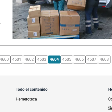
l
4600
4601
4602
4603
4604
4605
4606
4607
4608
Todo el contenido
H
Hemeroteca
Co
Ga