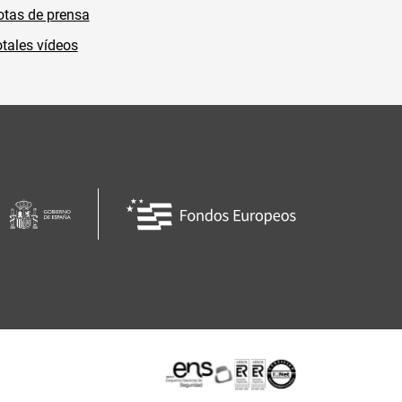
tas de prensa
tales vídeos
Certificaciones o