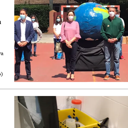
a
va
o)