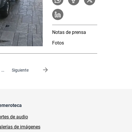
Notas de prensa
Fotos
…
Siguiente página
Siguiente
emeroteca
rtes de audio
lerías de imágenes