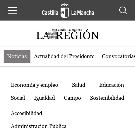
Noticias de la región de Castilla-L
Pasar al contenido principal
Noticias
Actualidad del Presidente
Convocatoria
Temas
Economía y empleo
Salud
Educación
Social
Igualdad
Campo
Sostenibilidad
Accesibilidad
Administración Pública