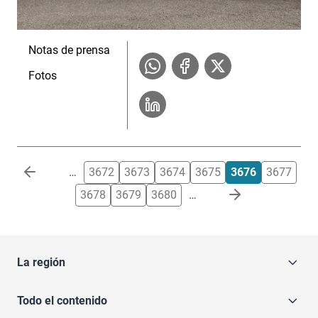
Notas de prensa
Fotos
Paginación
…
3672
3673
3674
3675
3676
3677
3678
3679
3680
…
La región
Todo el contenido